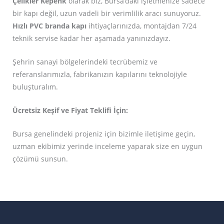
Çelikler Kepenk
olarak biz, Bursa’daki işletmenize sadece
bir kapı değil, uzun vadeli bir verimlilik aracı sunuyoruz.
Hızlı PVC branda kapı
ihtiyaçlarınızda, montajdan 7/24
teknik servise kadar her aşamada yanınızdayız.
Şehrin sanayi bölgelerindeki tecrübemiz ve
referanslarımızla, fabrikanızın kapılarını teknolojiyle
buluşturalım.
Ücretsiz Keşif ve Fiyat Teklifi İçin:
Bursa genelindeki projeniz için bizimle iletişime geçin,
uzman ekibimiz yerinde inceleme yaparak size en uygun
çözümü sunsun.