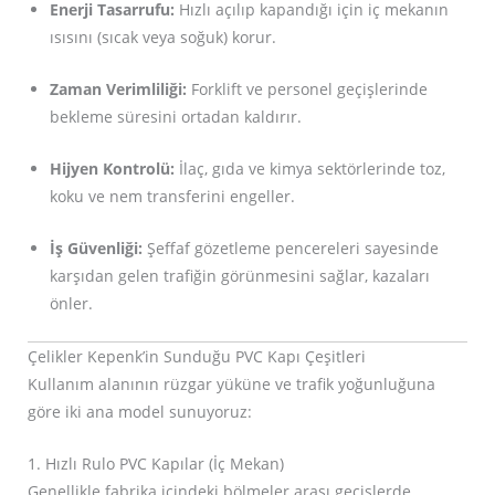
Enerji Tasarrufu:
Hızlı açılıp kapandığı için iç mekanın
ısısını (sıcak veya soğuk) korur.
Zaman Verimliliği:
Forklift ve personel geçişlerinde
bekleme süresini ortadan kaldırır.
Hijyen Kontrolü:
İlaç, gıda ve kimya sektörlerinde toz,
koku ve nem transferini engeller.
İş Güvenliği:
Şeffaf gözetleme pencereleri sayesinde
karşıdan gelen trafiğin görünmesini sağlar, kazaları
önler.
Çelikler Kepenk’in Sunduğu PVC Kapı Çeşitleri
Kullanım alanının rüzgar yüküne ve trafik yoğunluğuna
göre iki ana model sunuyoruz:
1. Hızlı Rulo PVC Kapılar (İç Mekan)
Genellikle fabrika içindeki bölmeler arası geçişlerde