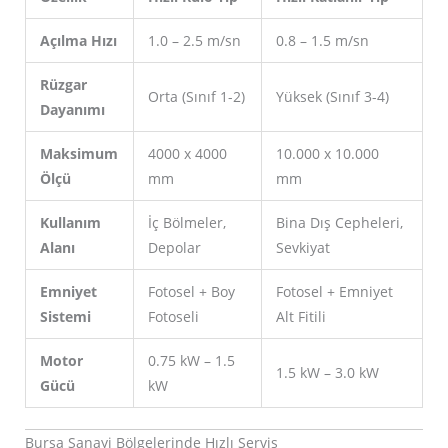
Açılma Hızı
1.0 – 2.5 m/sn
0.8 – 1.5 m/sn
Rüzgar
Orta (Sınıf 1-2)
Yüksek (Sınıf 3-4)
Dayanımı
Maksimum
4000 x 4000
10.000 x 10.000
Ölçü
mm
mm
Kullanım
İç Bölmeler,
Bina Dış Cepheleri,
Alanı
Depolar
Sevkiyat
Emniyet
Fotosel + Boy
Fotosel + Emniyet
Sistemi
Fotoseli
Alt Fitili
Motor
0.75 kW – 1.5
1.5 kW – 3.0 kW
Gücü
kW
Bursa Sanayi Bölgelerinde Hızlı Servis